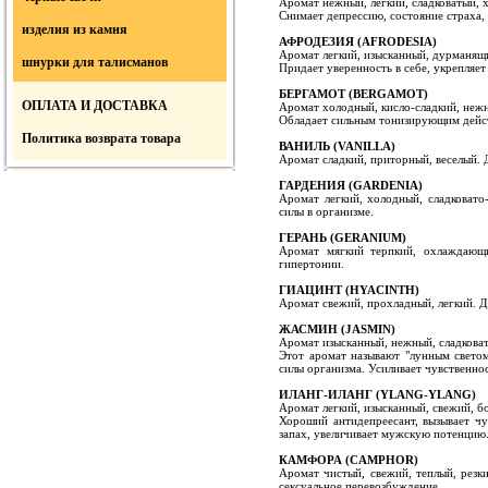
Аромат нежный, легкий, сладковатый, 
Снимает депрессию, состояние страха,
изделия из камня
АФРОДЕЗИЯ (АFRОDESIA)
Аромат легкий, изысканный, дурманящ
шнурки для талисманов
Придает уверенность в себе, укрепляет
БЕРГАМОТ (ВЕRGАМОТ)
ОПЛАТА И ДОСТАВКА
Аромат холодный, кисло-сладкий, неж
Обладает сильным тонизирующим действ
Политика возврата товара
ВАНИЛЬ (VANILLA)
Аромат сладкий, приторный, веселый. 
ГАРДЕНИЯ (GARDENIA)
Аромат легкий, холодный, сладковато
силы в организме.
ГЕРАНЬ (GERANIUM)
Аромат мягкий терпкий, охлаждающи
гипертонии.
ГИАЦИНТ (HYACINTH)
Аромат свежий, прохладный, легкий. Да
ЖАСМИН (JASMIN)
Аромат изысканный, нежный, сладкова
Этот аромат называют "лунным светом
силы организма. Усиливает чувственнос
ИЛАНГ-ИЛАНГ (YLANG-YLANG)
Аромат легкий, изысканный, свежий, б
Хороший антидепреесант, вызывает чу
запах, увеличивает мужскую потенцию
КАМФОРА (CAMPHOR)
Аромат чистый, свежий, теплый, резки
сексуальное перевозбуждение.