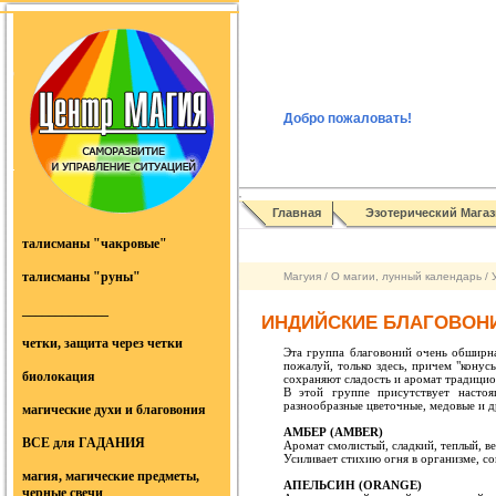
Добро пожаловать
!
Главная
Эзотерический Магаз
талисманы "чакровые"
талисманы "руны"
Магуия
/
О магии, лунный календарь
/
_____________
ИНДИЙСКИЕ БЛАГОВОН
четки, защита через четки
Эта группа благовоний очень обширна,
пожалуй, только здесь, причем "кону
биолокация
сохраняют сладость и аромат традицио
В этой группе присутствует настоя
разнообразные цветочные, медовые и д
магические духи и благовония
АМБЕР (АМВЕR)
ВСЕ для ГАДАНИЯ
Аромат смолистый, сладкий, теплый, в
Усиливает стихию огня в организме, с
магия, магические предметы,
АПЕЛЬСИН (ОRANGE)
черные свечи