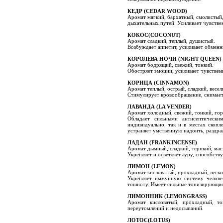
КЕДР (CEDAR WOOD)
Аромат мягкий, бархатный, смолистый,
дыхательных путей. Усиливает чувствен
КОКОС(COCONUT)
Аромат сладкий, теплый, душистый.
Возбуждает аппетит, усиливает обменн
КОРОЛЕВА НОЧИ (NIGHT QUEEN)
Аромат бодрящий, свежий, тонкий.
Обостряет эмоции, усиливает чувствен
КОРИЦА (CINNAMON)
Аромат теплый, острый, сладкий, весел
Стимулирует кровообращение, снимает 
ЛАВАНДА (
LA VENDER
)
Аромат холодный, свежий, тонкий, гор
Обладает сильными антисептически
индивидуально, так и в местах скопл
устраняет умственную надоить, раздра
ЛАДАН (FRANKINCENSE)
Аромат дымный, сладкий, терпкий, мас
Укрепляет и осветляет ауру, способств
ЛИМОН (LEMON)
Аромат кисловатый, прохладный, легки
Укрепляет иммунную систему челове
тошноту. Имеет сильные тонизирующие
ЛИМОННИК (LEMONGRASS)
Аромат кисловатый, прохладный, то
переутомлений и недосыпаний.
ЛОТОС(LOTUS)