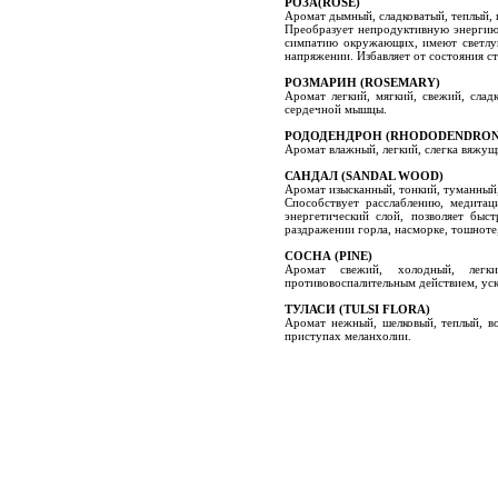
РОЗА(ROSE)
Аромат дымный, сладковатый, теплый, 
Преобразует непродуктивную энергию 
симпатию окружающих, имеют светлую
напряжении. Избавляет от состояния с
РОЗМАРИН (ROSEMARY)
Аромат легкий, мягкий, свежий, сла
сердечной мышцы.
РОДОДЕНДРОН (RHODODENDRON
Аромат влажный, легкий, слегка вяжущ
САНДАЛ (SANDAL WOOD)
Аромат изысканный, тонкий, туманный,
Способствует расслаблению, медитаци
энергетический слой, позволяет быс
раздражении горла, насморке, тошноте
СОСНА (PINE)
Аромат свежий, холодный, легки
противовоспалительным действием, уск
ТУЛАСИ (TULSI FLORA)
Аромат нежный, шелковый, теплый, в
приступах меланхолии.